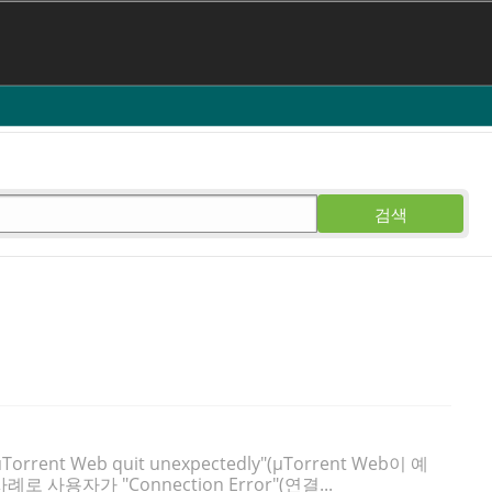
검색
t Web quit unexpectedly"(µTorrent Web이 예
사용자가 "Connection Error"(연결...