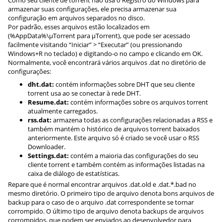
armazenar suas configurações, ele precisa armazenar sua
configuração em arquivos separados no disco.
Por padrão, esses arquivos estão localizados em
(%AppData%\µTorrent para µTorrent), que pode ser acessado
facilmente visitando “Iniciar” > “Executar” (ou pressionando
Windows+R no teclado) e digitando-o no campo e clicando em OK.
Normalmente, você encontrará vários arquivos .dat no diretório de
configurações:
dht.dat:
contém informações sobre DHT que seu cliente
torrent usa ao se conectar à rede DHT.
Resume.dat:
contém informações sobre os arquivos torrent
atualmente carregados.
rss.dat:
armazena todas as configurações relacionadas a RSS e
também mantém o histórico de arquivos torrent baixados
anteriormente. Este arquivo só é criado se você usar o RSS
Downloader.
Settings.dat:
contém a maioria das configurações do seu
cliente torrent e também contém as informações listadas na
caixa de diálogo de estatísticas.
Repare que é normal encontrar arquivos .dat.old e .dat.*.bad no
mesmo diretório. O primeiro tipo de arquivo denota bons arquivos de
backup para o caso de o arquivo .dat correspondente se tornar
corrompido. O último tipo de arquivo denota backups de arquivos
corrompidos, que podem ser enviados ao desenvolvedor para