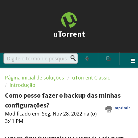
uTorrent
Página inicial de soluções
uTorrent Classic
Introdução
Como posso fazer o backup das minhas
configurações?
Imprimir
Modificado em: Seg, Nov 28, 2022 na (o)
3:41 PM
Como seu cliente de torrent não usa o Registro do Windows para