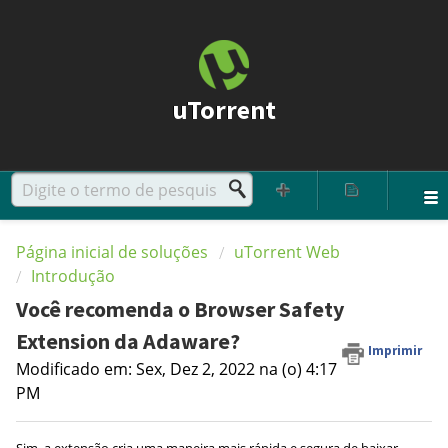
uTorrent
Página inicial de soluções
uTorrent Web
Introdução
Você recomenda o Browser Safety
Extension da Adaware?
Imprimir
Modificado em: Sex, Dez 2, 2022 na (o) 4:17
PM
Sim, a extensão cria uma maneira mais rápida e segura de baixar