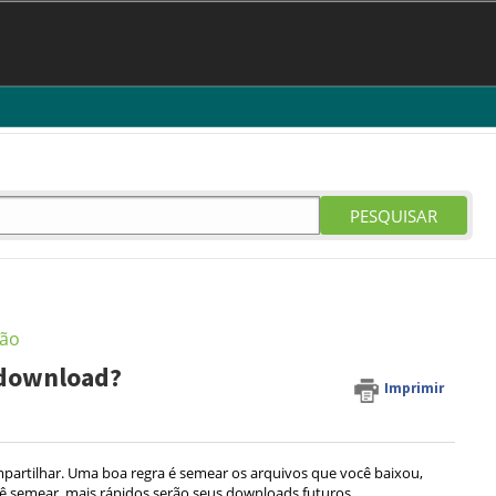
PESQUISAR
ção
 download?
Imprimir
partilhar. Uma boa regra é semear os arquivos que você baixou,
ocê semear, mais rápidos serão seus downloads futuros.