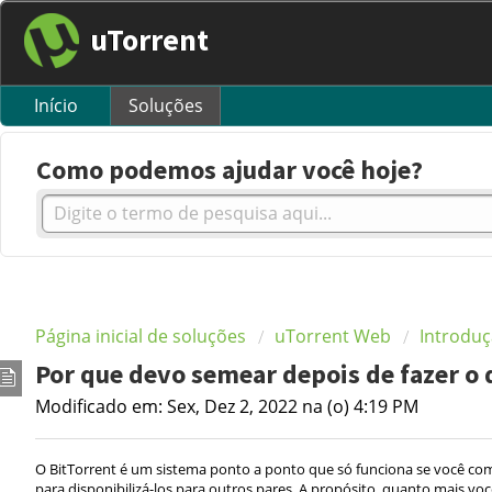
uTorrent
Início
Soluções
Como podemos ajudar você hoje?
Página inicial de soluções
uTorrent Web
Introdu
Por que devo semear depois de fazer o
Modificado em: Sex, Dez 2, 2022 na (o) 4:19 PM
O BitTorrent é um sistema ponto a ponto que só funciona se você com
para disponibilizá-los para outros pares. A propósito, quanto mais v