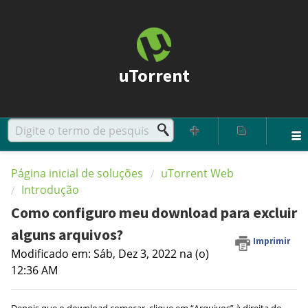
uTorrent
Página inicial de soluções
uTorrent Web
Introdução
Como configuro meu download para excluir
alguns arquivos?
Imprimir
Modificado em: Sáb, Dez 3, 2022 na (o)
12:36 AM
Depois que o download começar, clique em “Arquivos” à direita do