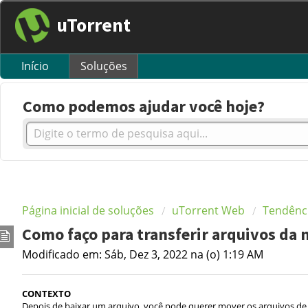
uTorrent
Início
Soluções
Como podemos ajudar você hoje?
Página inicial de soluções
uTorrent Web
Tendênc
Como faço para transferir arquivos da
Modificado em: Sáb, Dez 3, 2022 na (o) 1:19 AM
CONTEXTO
Depois de baixar um arquivo, você pode querer mover os arquivos de 