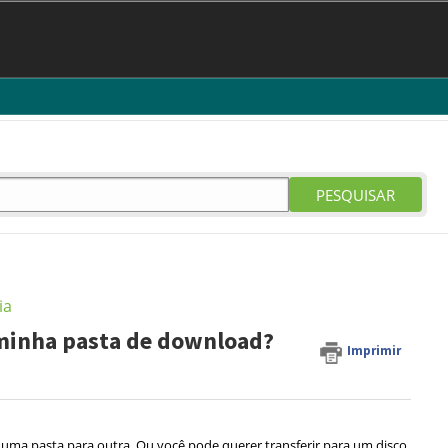
PESQUISAR
ia
 minha pasta de download?
Imprimir
uma pasta para outra. Ou você pode querer transferir para um disco