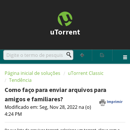
uTorrent
Página inicial de soluções
uTorrent Classic
Tendência
Como faço para enviar arquivos para
amigos e familiares?
Imprimir
Modificado em: Seg, Nov 28, 2022 na (o)
4:24 PM
Da sua lista de arquivos torrent, selecione um torrent, clique com o