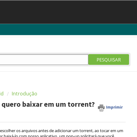
PESQUISAR
id
Introdução
s quero baixar em um torrent?
Imprimir
escolher os arquivos antes de adicionar um torrent, ao tocar em um
r baixá-lo com nosso aplicativo, um pop-up solicitará que você