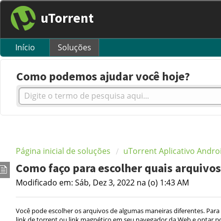
uTorrent
Início
Soluções
Como podemos ajudar você hoje?
Página inicial de soluções
uTorrent Aplicativo Andro
Como faço para escolher quais arquivo
Modificado em: Sáb, Dez 3, 2022 na (o) 1:43 AM
Você pode escolher os arquivos de algumas maneiras diferentes. Para 
link de torrent ou link magnético em seu navegador da Web e optar po