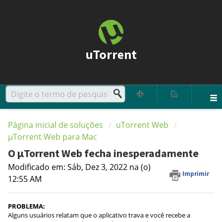
uTorrent
Página inicial de soluções
uTorrent Web
µTorrent Web para Mac
O µTorrent Web fecha inesperadamente
Modificado em: Sáb, Dez 3, 2022 na (o)
Imprimir
12:55 AM
PROBLEMA:
Alguns usuários relatam que o aplicativo trava e você recebe a