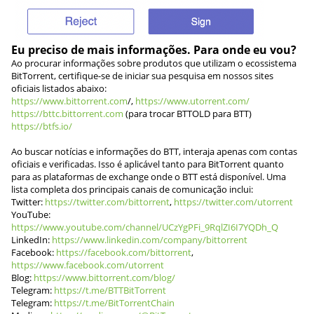
Eu preciso de mais informações.
Para onde eu vou?
Ao procurar informações sobre produtos que utilizam o ecossistema
BitTorrent, certifique-se de iniciar sua pesquisa em nossos sites
oficiais listados abaixo:
https://www.bittorrent.com
/,
https://www.utorrent.com/
https://bttc.bittorrent.com
(para trocar BTTOLD para BTT)
https://btfs.io/
Ao buscar notícias e informações do BTT, interaja apenas com contas
oficiais e verificadas. Isso é aplicável tanto para BitTorrent quanto
para as plataformas de exchange onde o BTT está disponível. Uma
lista completa dos principais canais de comunicação inclui:
Twitter:
https://twitter.com/bittorrent
,
https://twitter.com/utorrent
YouTube:
https://www.youtube.com/channel/UCzYgPFi_9RqlZI6I7YQDh_Q
LinkedIn:
https://www.linkedin.com/company/bittorrent
Facebook:
https://facebook.com/bittorrent
,
https://www.facebook.com/utorrent
Blog:
https://www.bittorrent.com/blog/
Telegram:
https://t.me/BTTBitTorrent
Telegram:
https://t.me/BitTorrentChain