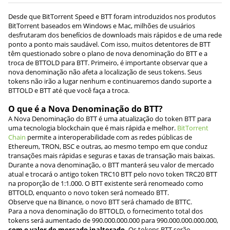
Desde que BitTorrent Speed e BTT foram introduzidos nos produtos
BitTorrent baseados em Windows e Mac, milhões de usuários
desfrutaram dos benefícios de downloads mais rápidos e de uma rede
ponto a ponto mais saudável. Com isso, muitos detentores de BTT
têm questionado sobre o plano de nova denominação do BTT e a
troca de BTTOLD para BTT. Primeiro, é importante observar que a
nova denominação não afeta a localização de seus tokens. Seus
tokens não irão a lugar nenhum e continuaremos dando suporte a
BTTOLD e BTT até que você faça a troca.
O que é a Nova Denominação do BTT?
A Nova Denominação do BTT é uma atualização do token BTT para
uma tecnologia blockchain que é mais rápida e melhor.
BitTorrent
Chain
permite a interoperabilidade com as redes públicas de
Ethereum, TRON, BSC e outras, ao mesmo tempo em que conduz
transações mais rápidas e seguras e taxas de transação mais baixas.
Durante a nova denominação, o BTT manterá seu valor de mercado
atual e trocará o antigo token TRC10 BTT pelo novo token TRC20 BTT
na proporção de 1:1.000. O BTT existente será renomeado como
BTTOLD, enquanto o novo token será nomeado BTT.
Observe que na Binance, o novo BTT será chamado de BTTC.
Para a nova denominação do BTTOLD, o fornecimento total dos
tokens será aumentado de 990.000.000.000 para 990.000.000.000.000,
com o valor de mercado inalterado.
Os tokens BTT serão