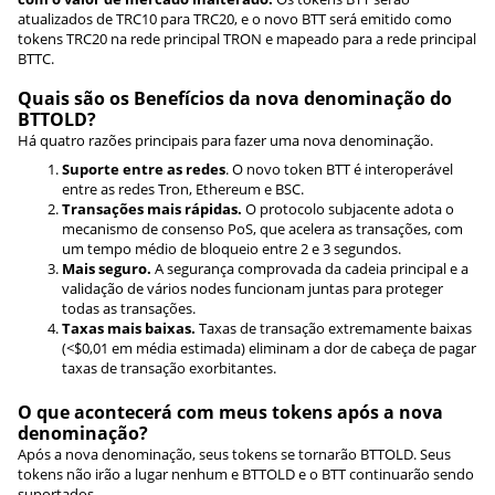
atualizados de TRC10 para TRC20, e o novo BTT será emitido como
tokens TRC20 na rede principal TRON e mapeado para a rede principal
BTTC.
Quais são os Benefícios da nova denominação do
BTTOLD?
Há quatro razões principais para fazer uma nova denominação.
Suporte entre as redes
. O novo token BTT é interoperável
entre as redes Tron, Ethereum e BSC.
Transações mais rápidas.
O protocolo subjacente adota o
mecanismo de consenso PoS, que acelera as transações, com
um tempo médio de bloqueio entre 2 e 3 segundos.
Mais seguro.
A segurança comprovada da cadeia principal e a
validação de vários nodes funcionam juntas para proteger
todas as transações.
Taxas mais baixas.
Taxas de transação extremamente baixas
(<$0,01 em média estimada) eliminam a dor de cabeça de pagar
taxas de transação exorbitantes.
O que acontecerá com meus tokens após a nova
denominação?
Após a nova denominação, seus tokens se tornarão BTTOLD. Seus
tokens não irão a lugar nenhum e BTTOLD e o BTT continuarão sendo
suportados.