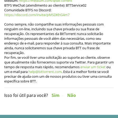
Medium:
https://medium.com/@BitTorrent
BTFS WeChat (atendimento ao cliente): BTTService02
Comunidade BTFS no Discord:
https://discord.com/invite/pMSDKhG4m7
Como sempre, não compartilhe suas informações pessoais com
ninguém on-line, incluindo sua chave privada ou sua frase de
recuperação. Os representantes da BitTorrent nunca solicitarão
informações pessoais de você além das necessárias, como seu
endereço de e-mail, para responder à sua consulta. Mais importante
ainda, nunca solicitaremos sua chave privada BTT ou frase de
recuperação.
Por fim, se você tiver uma solicitação ao suporte ao cliente, observe
que atualmente não fornecemos suporte via Twitter. Para garantir um
tempo de resposta mais rápido, recomendamos
enviar um ticket
ou
um e-mail para
help@bittorrent.com
. Esta é a melhor fonte se você
precisar de ajuda com um de nossos produtos ou tiver uma consulta
específica sobre BTT.
Isso foi útil para você?
Sim
Não